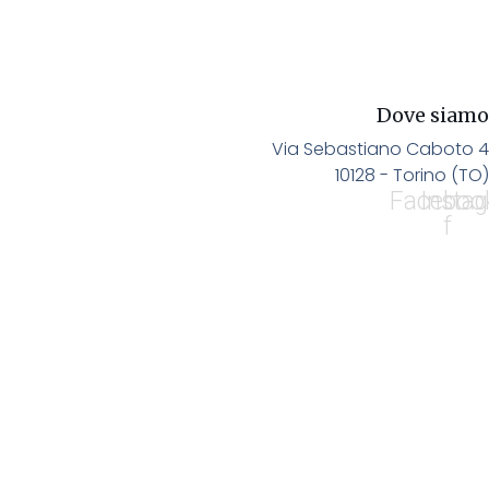
Dove siamo
Via Sebastiano Caboto 4
10128 - Torino (TO)
Faceboo
Insta
f