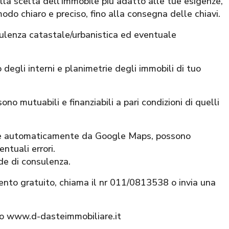
alla scelta dell’immobile più adatto alle tue esigenze,
modo chiaro e preciso, fino alla consegna delle chiavi.
sulenza catastale/urbanistica ed eventuale
 degli interni e planimetrie degli immobili di tuo
ono mutuabili e finanziabili a pari condizioni di quelli
nite automaticamente da Google Maps, possono
ntuali errori.
ede di consulenza.
ento gratuito, chiama il nr 011/0813538 o invia una
ito www.d-dasteimmobiliare.it