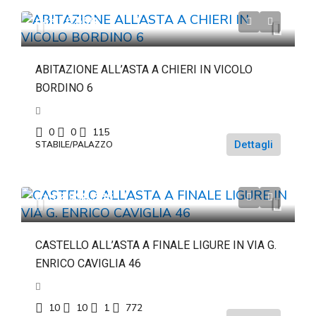
da
€26.588
ABITAZIONE ALL’ASTA A CHIERI IN VICOLO
BORDINO 6
0
0
115
Dettagli
STABILE/PALAZZO
da
€2.998.386
CASTELLO ALL’ASTA A FINALE LIGURE IN VIA G.
ENRICO CAVIGLIA 46
10
10
1
772