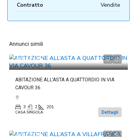
Contratto
Vendite
Annunci simili
da
€91.125
ABITAZIONE ALL’ASTA A QUATTORDIO IN VIA
CAVOUR 36
3
2
201
Dettagli
CASA SINGOLA
da
€15.300