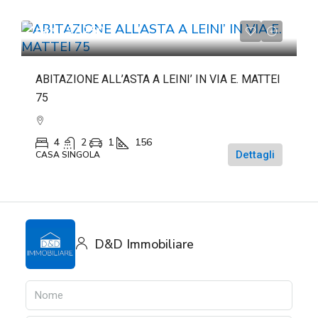
da
€197.250
ABITAZIONE ALL’ASTA A LEINI’ IN VIA E. MATTEI
75
4
2
1
156
Dettagli
CASA SINGOLA
D&D Immobiliare