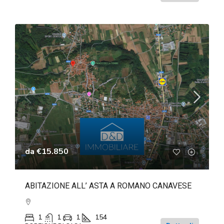
da
€15.850
ABITAZIONE ALL’ ASTA A ROMANO CANAVESE
1
1
1
154