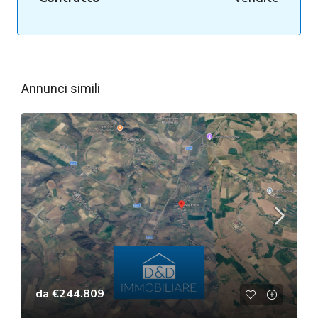
Annunci simili
da
€244.809