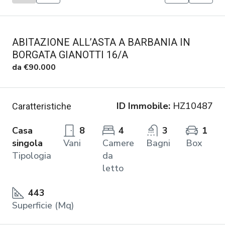
ABITAZIONE ALL’ASTA A BARBANIA IN
BORGATA GIANOTTI 16/A
da
€90.000
ID Immobile:
HZ10487
Caratteristiche
Casa
8
4
3
1
singola
Vani
Camere
Bagni
Box
Tipologia
da
letto
443
Superficie (Mq)