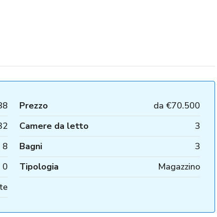
88
Prezzo
da
€70.500
32
Camere da letto
3
8
Bagni
3
0
Tipologia
Magazzino
te