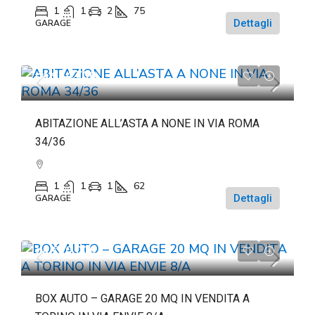
1
1
2
75
Dettagli
GARAGE
da
€84.700
ABITAZIONE ALL’ASTA A NONE IN VIA ROMA
34/36
1
1
1
62
Dettagli
GARAGE
da
€20.000
BOX AUTO – GARAGE 20 MQ IN VENDITA A