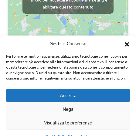
Fai clic per accettare i cookie marketing e
abilitare questo contenuto
Gestisci Consenso
Per fornire le migliori esperienze, utilizziamo tecnologie come i cookie per
memorizzare e/o accedere alle informazioni del dispositivo. Il consenso a
queste tecnologie ci permetterà di elaborare dati come il comportamento
di navigazione o ID unici su questo sito. Non acconsentire o ritirare il
consenso può influire negativamente su alcune caratteristiche e funzioni.
Accetta
Copyright 2024
Nega
D&D IMMOBILIARE S.r.l.
CF / P.IVA 11654820015
Visualizza le preferenze
D&D Immobiliare