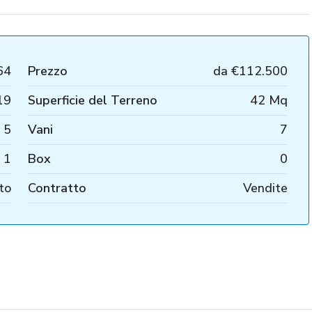
64
Prezzo
da
€112.500
19
Superficie del Terreno
42 Mq
5
Vani
7
1
Box
0
to
Contratto
Vendite