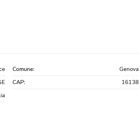
ice
Comune:
Genova
GE
CAP:
16138
lia