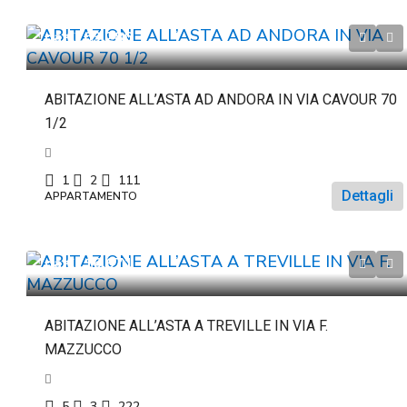
da
€263.286
ABITAZIONE ALL’ASTA AD ANDORA IN VIA CAVOUR 70
1/2
1
2
111
Dettagli
APPARTAMENTO
da
€116.671
ABITAZIONE ALL’ASTA A TREVILLE IN VIA F.
MAZZUCCO
5
3
222