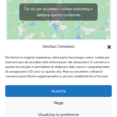
Fai clic per accettare i cookie marketing e
abilitare questo contenuto
Gestisci Consenso
Per fornire le migliori esperienze, utilizziamo tecnologie come i cookie per
memorizzare e/o accedere alle informazioni del dispositivo. Il consenso a
queste tecnologie ci permetterà di elaborare dati come il comportamento
di navigazione o ID unici su questo sito. Non acconsentire o ritirare il
consenso può influire negativamente su alcune caratteristiche e funzioni.
Accetta
Copyright 2024
Nega
D&D IMMOBILIARE S.r.l.
CF / P.IVA 11654820015
Visualizza le preferenze