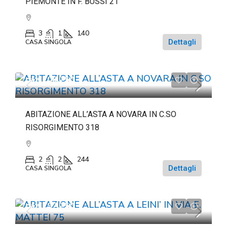
PIEMONTE IN F. BUSSI 21
3
1
140
Dettagli
CASA SINGOLA
da
€108.750
ABITAZIONE ALL’ASTA A NOVARA IN C.SO
RISORGIMENTO 318
2
2
244
Dettagli
CASA SINGOLA
da
€197.250