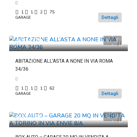
1
1
2
75
Dettagli
GARAGE
da
€84.700
ABITAZIONE ALL’ASTA A NONE IN VIA ROMA
34/36
1
1
1
62
Dettagli
GARAGE
da
€20.000