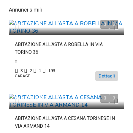
Annunci simili
da
€72.225
ABITAZIONE ALL’ASTA A ROBELLA IN VIA
TORINO 36
3
2
1
193
Dettagli
GARAGE
da
€158.044
ABITAZIONE ALL’ASTA A CESANA TORINESE IN
VIA ARMAND 14