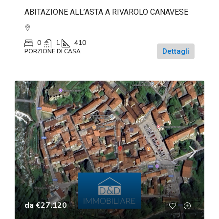
ABITAZIONE ALL’ASTA A RIVAROLO CANAVESE
0
1
410
Dettagli
PORZIONE DI CASA
da
€27.120