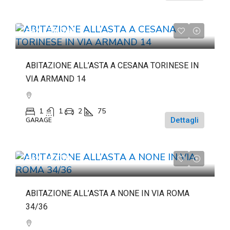
da
€158.044
ABITAZIONE ALL’ASTA A CESANA TORINESE IN
VIA ARMAND 14
1
1
2
75
Dettagli
GARAGE
da
€84.700
ABITAZIONE ALL’ASTA A NONE IN VIA ROMA
34/36