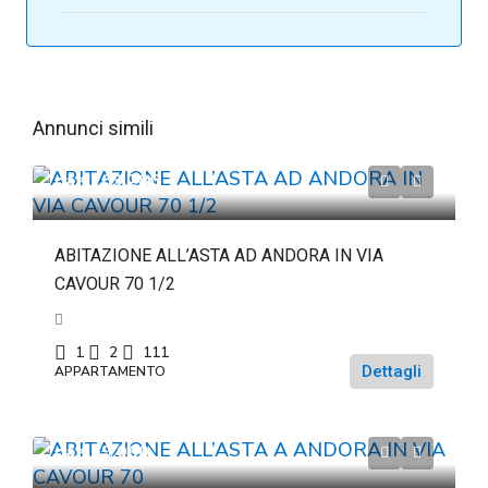
Annunci simili
da
€263.286
ABITAZIONE ALL’ASTA AD ANDORA IN VIA
CAVOUR 70 1/2
1
2
111
Dettagli
APPARTAMENTO
da
€69.060