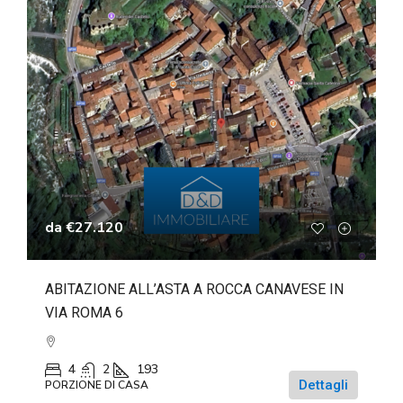
da
€27.120
ABITAZIONE ALL’ASTA A ROCCA CANAVESE IN
VIA ROMA 6
4
2
193
Dettagli
PORZIONE DI CASA