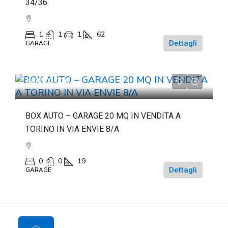
34/36
1
1
1
62
Dettagli
GARAGE
da
€20.000
BOX AUTO – GARAGE 20 MQ IN VENDITA A
TORINO IN VIA ENVIE 8/A
0
0
19
Dettagli
GARAGE