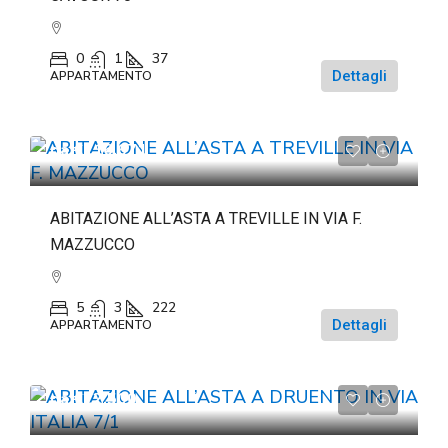
0
1
37
Dettagli
APPARTAMENTO
da
€116.671
ABITAZIONE ALL’ASTA A TREVILLE IN VIA F.
MAZZUCCO
5
3
222
Dettagli
APPARTAMENTO
da
€22.500