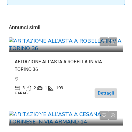
Annunci simili
da
€72.225
ABITAZIONE ALL’ASTA A ROBELLA IN VIA
TORINO 36
3
2
1
193
Dettagli
GARAGE
da
€158.044