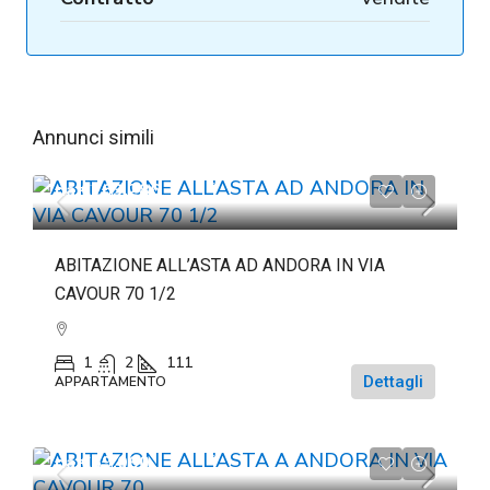
Annunci simili
da
€263.286
ABITAZIONE ALL’ASTA AD ANDORA IN VIA
CAVOUR 70 1/2
1
2
111
Dettagli
APPARTAMENTO
da
€69.060