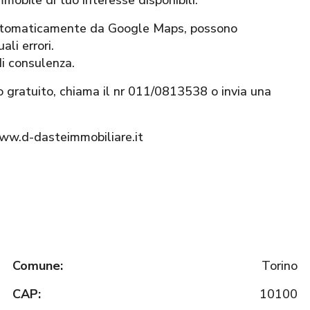
mmobile di tuo interesse disponibili.
 automaticamente da Google Maps, possono
li errori.
di consulenza.
o gratuito, chiama il nr 011/0813538 o invia una
www.d-dasteimmobiliare.it
Comune:
Torino
CAP:
10100