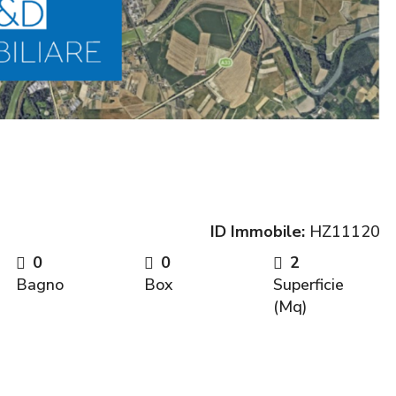
ID Immobile:
HZ11120
0
0
2
Bagno
Box
Superficie
(Mq)