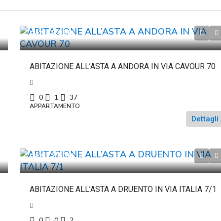
da
€69.060
ABITAZIONE ALL’ASTA A ANDORA IN VIA CAVOUR 70
0
1
37
APPARTAMENTO
Dettagli
da
€22.500
ABITAZIONE ALL’ASTA A DRUENTO IN VIA ITALIA 7/1
0
0
2