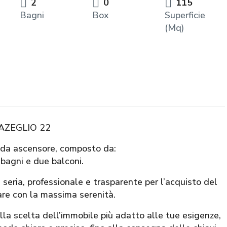
2
0
115
Bagni
Box
Superficie
(Mq)
’AZEGLIO 22
o da ascensore, composto da:
bagni e due balconi.
ia, professionale e trasparente per l’acquisto del
are con la massima serenità.
alla scelta dell’immobile più adatto alle tue esigenze,