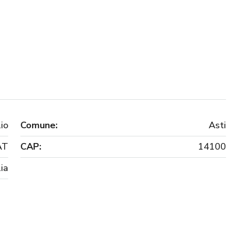
io
Comune:
Asti
AT
CAP:
14100
lia