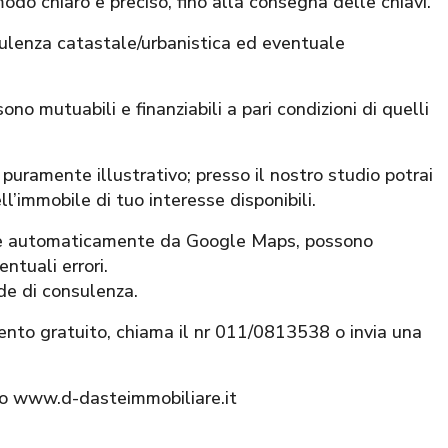
modo chiaro e preciso, fino alla consegna delle chiavi.
sulenza catastale/urbanistica ed eventuale
ono mutuabili e finanziabili a pari condizioni di quelli
puramente illustrativo; presso il nostro studio potrai
ll’immobile di tuo interesse disponibili.
nite automaticamente da Google Maps, possono
ntuali errori.
ede di consulenza.
ento gratuito, chiama il nr 011/0813538 o invia una
ito www.d-dasteimmobiliare.it