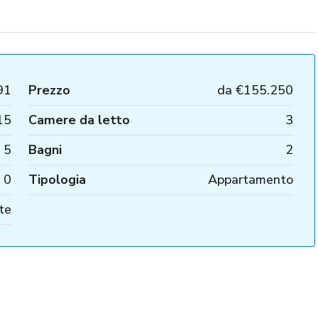
91
Prezzo
da
€155.250
15
Camere da letto
3
5
Bagni
2
0
Tipologia
Appartamento
te