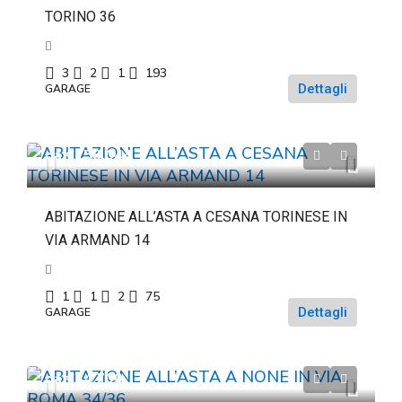
TORINO 36
3
2
1
193
Dettagli
GARAGE
da
€158.044
ABITAZIONE ALL’ASTA A CESANA TORINESE IN
VIA ARMAND 14
1
1
2
75
Dettagli
GARAGE
da
€84.700