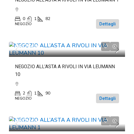
0
1
82
Dettagli
NEGOZIO
da
€78.891
NEGOZIO ALL’ASTA A RIVOLI IN VIA LEUMANN
10
2
1
90
Dettagli
NEGOZIO
da
€54.633