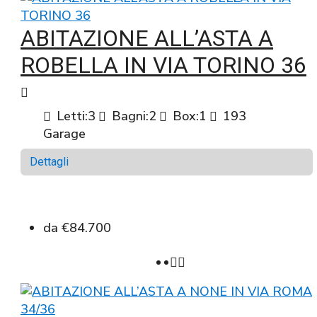
ABITAZIONE ALL’ASTA A
ROBELLA IN VIA TORINO 36
Letti:
3
Bagni:
2
Box:
1
193
Garage
Dettagli
da
€84.700