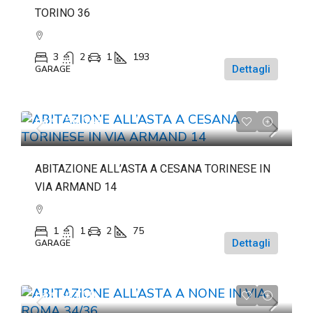
TORINO 36
3
2
1
193
Dettagli
GARAGE
da
€158.044
ABITAZIONE ALL’ASTA A CESANA TORINESE IN
VIA ARMAND 14
1
1
2
75
Dettagli
GARAGE
da
€84.700