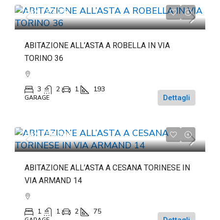
da
€72.225
ABITAZIONE ALL’ASTA A ROBELLA IN VIA
TORINO 36
3
2
1
193
Dettagli
GARAGE
da
€158.044
ABITAZIONE ALL’ASTA A CESANA TORINESE IN
VIA ARMAND 14
1
1
2
75
Dettagli
GARAGE