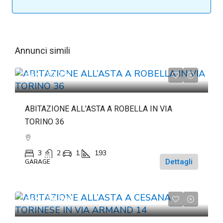
Annunci simili
da
€72.225
ABITAZIONE ALL’ASTA A ROBELLA IN VIA
TORINO 36
3
2
1
193
Dettagli
GARAGE
da
€158.044