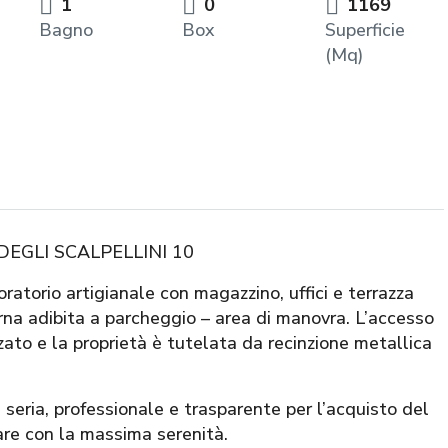
1
0
1169
Bagno
Box
Superficie
(Mq)
EGLI SCALPELLINI 10
ratorio artigianale con magazzino, uffici e terrazza
rna adibita a parcheggio – area di manovra. L’accesso
zato e la proprietà è tutelata da recinzione metallica
ia, professionale e trasparente per l’acquisto del
are con la massima serenità.