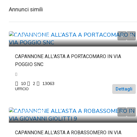
Annunci simili
da
€2.219.213
CAPANNONE ALL’ASTA A PORTACOMARO IN VIA
POGGIO SNC
10
2
13063
Dettagli
UFFICIO
da
€515.000
CAPANNONE ALL’ASTA A ROBASSOMERO IN VIA