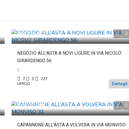
da
€316.875
NEGOZIO ALL’ASTA A NOVI LIGURE IN VIA NICOLO’
GIRARDENGO 56
7
3
227
Dettagli
UFFICIO
da
€193.500
CAPANNONE ALL’ASTA A VOLVERA IN VIA MONVISO