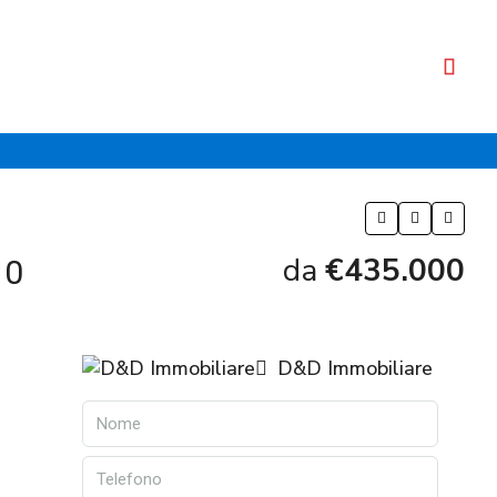
da
€435.000
10
D&D Immobiliare