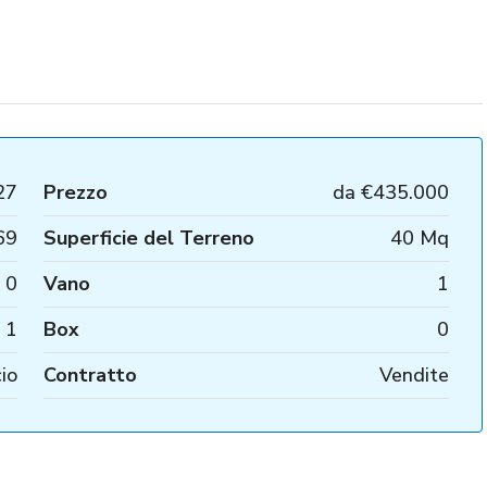
27
Prezzo
da
€435.000
69
Superficie del Terreno
40 Mq
0
Vano
1
1
Box
0
cio
Contratto
Vendite