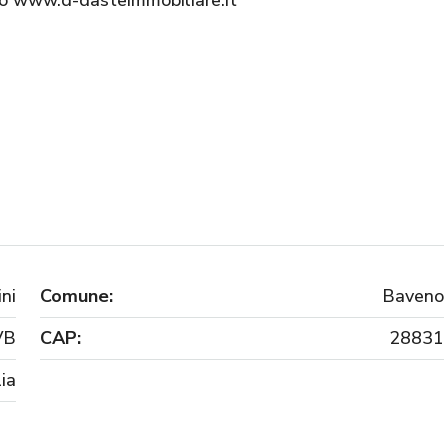
ito www.d-dasteimmobiliare.it
ni
Comune:
Baveno
VB
CAP:
28831
lia