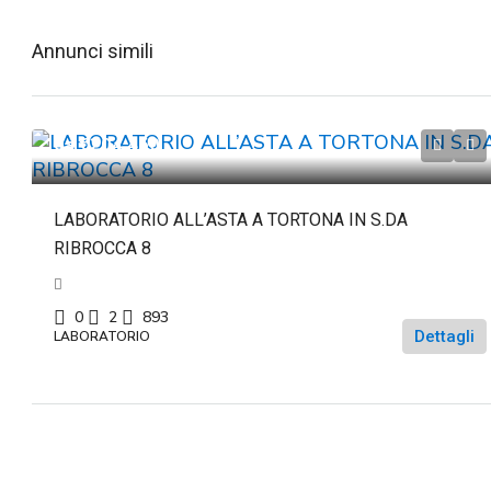
Annunci simili
da
€204.450
LABORATORIO ALL’ASTA A TORTONA IN S.DA
RIBROCCA 8
0
2
893
Dettagli
LABORATORIO