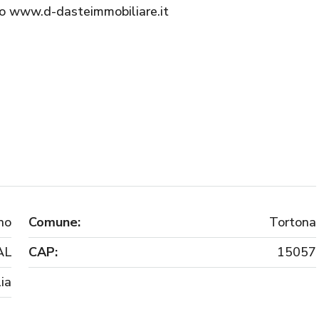
ito www.d-dasteimmobiliare.it
no
Comune:
Tortona
AL
CAP:
15057
lia