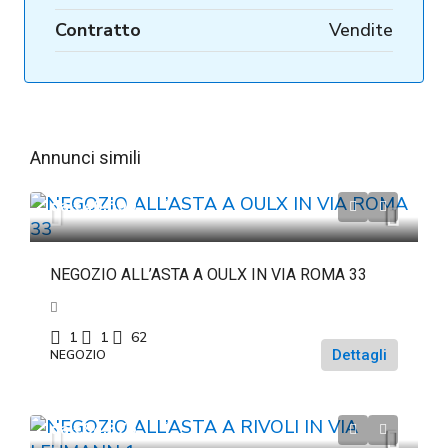
Contratto
Vendite
Annunci simili
da
€46.500
NEGOZIO ALL’ASTA A OULX IN VIA ROMA 33
1
1
62
Dettagli
NEGOZIO
da
€84.375