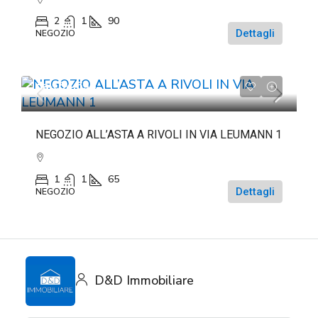
2
1
90
Dettagli
NEGOZIO
da
€54.633
NEGOZIO ALL’ASTA A RIVOLI IN VIA LEUMANN 1
1
1
65
Dettagli
NEGOZIO
D&D Immobiliare