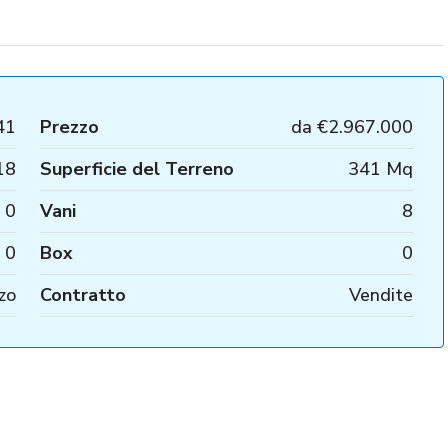
41
Prezzo
da
€2.967.000
18
Superficie del Terreno
341 Mq
0
Vani
8
0
Box
0
zo
Contratto
Vendite