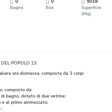
0
0
9018
Bagno
Box
Superficie
(Mq)
A DEL POPOLO 23
aliera ora dismessa, composta da 3 corpi:
no, composto da:
 di bagno, dotato di due vetrine;
no e al primo ammezzato;
 ;