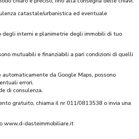
modo chiaro e preciso, fino alla consegna delle chiavi.
sulenza catastale/urbanistica ed eventuale
 degli interni e planimetrie degli immobili di tuo
ono mutuabili e finanziabili a pari condizioni di quelli
nite automaticamente da Google Maps, possono
ntuali errori.
ede di consulenza.
ento gratuito, chiama il nr 011/0813538 o invia una
ito www.d-dasteimmobiliare.it