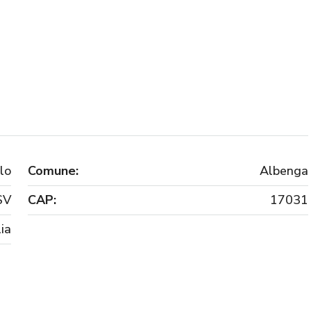
lo
Comune:
Albenga
SV
CAP:
17031
lia