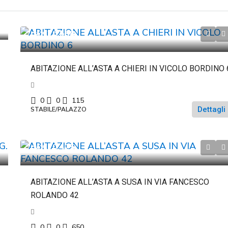
da
€26.588
ABITAZIONE ALL’ASTA A CHIERI IN VICOLO BORDINO 
0
0
115
Dettagli
STABILE/PALAZZO
da
€70.425
ABITAZIONE ALL’ASTA A SUSA IN VIA FANCESCO
ROLANDO 42
0
0
650