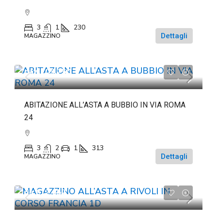
3
1
230
Dettagli
MAGAZZINO
da
€105.750
ABITAZIONE ALL’ASTA A BUBBIO IN VIA ROMA
24
3
2
1
313
Dettagli
MAGAZZINO
da
€12.657