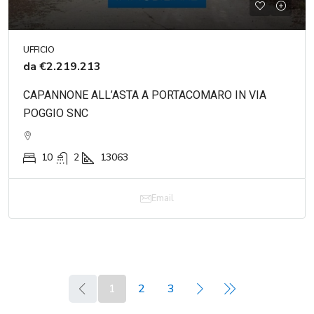
UFFICIO
da
€2.219.213
CAPANNONE ALL’ASTA A PORTACOMARO IN VIA
POGGIO SNC
10
2
13063
Email
1
2
3