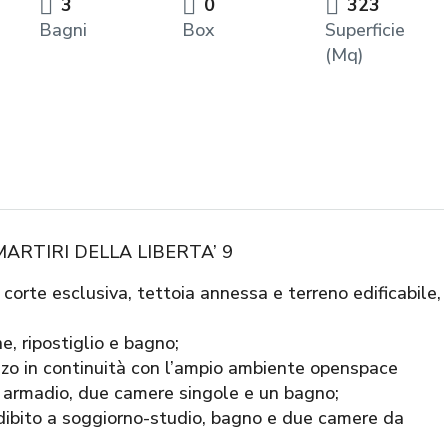
3
0
323
Bagni
Box
Superficie
(Mq)
MARTIRI DELLA LIBERTA’ 9
n corte esclusiva, tettoia annessa e terreno edificabile,
e, ripostiglio e bagno;
ranzo in continuità con l’ampio ambiente openspace
a armadio, due camere singole e un bagno;
ibito a soggiorno-studio, bagno e due camere da