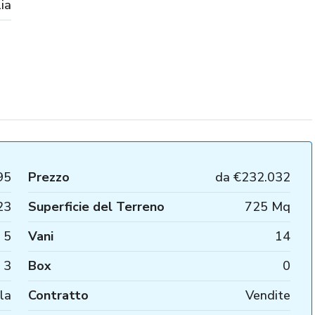
lia
95
Prezzo
da
€232.032
23
Superficie del Terreno
725 Mq
5
Vani
14
3
Box
0
lla
Contratto
Vendite