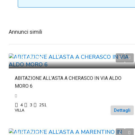
Annunci simili
da
€240.000
ABITAZIONE ALL’ASTA A CHERASCO IN VIA ALDO
MORO 6
4
3
251
Dettagli
VILLA
da
€299.813