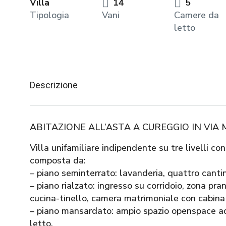
Villa
14
5
Tipologia
Vani
Camere da
letto
Descrizione
ABITAZIONE ALL’ASTA A CUREGGIO IN VIA 
Villa unifamiliare indipendente su tre livelli co
composta da:
– piano seminterrato: lavanderia, quattro cantin
– piano rialzato: ingresso su corridoio, zona p
cucina-tinello, camera matrimoniale con cabin
– piano mansardato: ampio spazio openspace ad
letto.