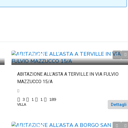
da
€125.498
ABITAZIONE ALL’ASTA A TERVILLE IN VIA FULVIO
MAZZUCCO 15/A
3
1
1
189
Dettagli
VILLA
da
€187.500